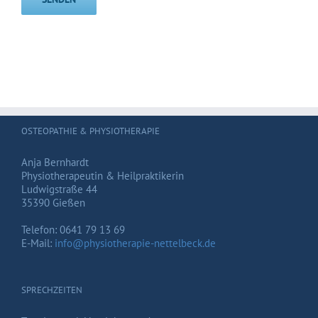
OSTEOPATHIE & PHYSIOTHERAPIE
Anja Bernhardt
Physiotherapeutin & Heilpraktikerin
Ludwigstraße 44
35390 Gießen
Telefon: 0641 79 13 69
E-Mail:
info@physiotherapie-nettelbeck.de
SPRECHZEITEN